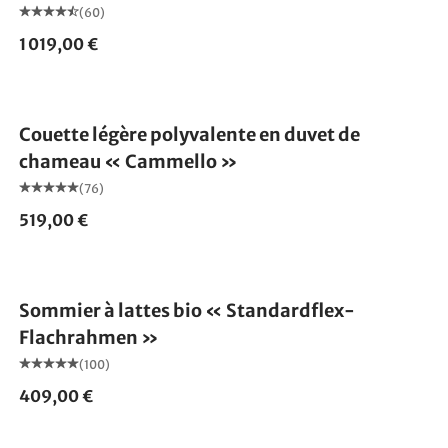
(60)
1 019,00 €
Fabriqué en Allemagne
Couette légère polyvalente en duvet de
chameau « Cammello »
(76)
519,00 €
Fabriqué en Allemagne
Sommier à lattes bio « Standardflex-
Flachrahmen »
(100)
409,00 €