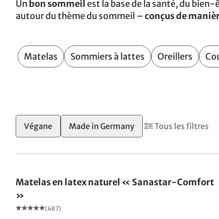
Un
bon sommeil
est la base de la santé, du bien-ê
autour du thème du sommeil –
conçus de manièr
Matelas
Sommiers à lattes
Oreillers
Co
11
13
Végane
Made in Germany
Tous les filtres
Fabriqué en Allemagne
Matelas en latex naturel « Sanastar-Comfort
»
(487)