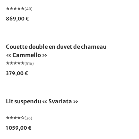
(40)
869,00 €
Fabriqué en Allemagne
Couette double en duvet de chameau
« Cammello »
(516)
379,00 €
Lit suspendu « Svariata »
(26)
1 059,00 €