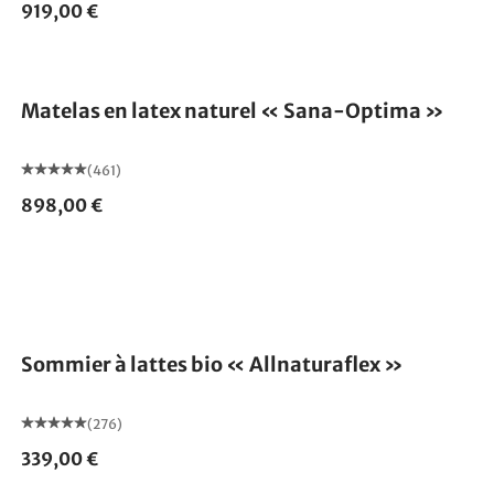
919,00 €
Fabriqué en Allemagne
Matelas en latex naturel « Sana-Optima »
(461)
898,00 €
Fabriqué en Allemagne
Sommier à lattes bio « Allnaturaflex »
(276)
339,00 €