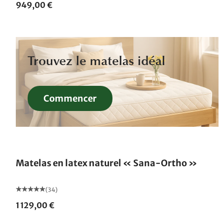
949,00 €
Trouvez le matelas idéal
Commencer
Fabriqué en Allemagne
Matelas en latex naturel « Sana-Ortho »
(34)
1 129,00 €