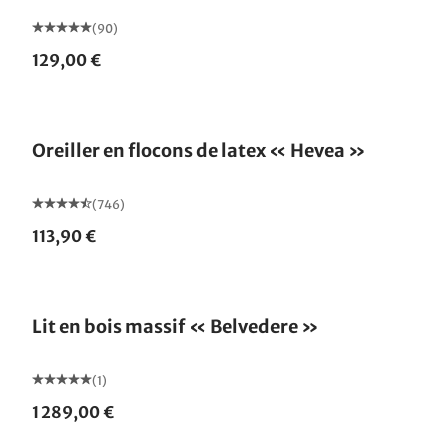
(90)
129,00 €
Fabriqué en Allemagne
Oreiller en flocons de latex « Hevea »
(746)
113,90 €
Lit en bois massif « Belvedere »
(1)
1 289,00 €