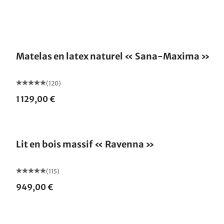
Fabriqué en Allemagne
Matelas en latex naturel « Sana-Maxima »
(120)
1 129,00 €
Fabriqué en Allemagne
Lit en bois massif « Ravenna »
(115)
949,00 €
Fabriqué en Allemagne