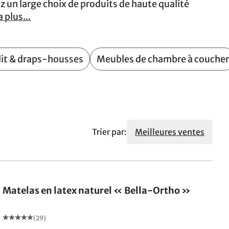
rez un large choix de produits de haute qualité
a plus...
 lit & draps-housses
Meubles de chambre à coucher
Trier par:
Meilleures ventes
Fabriqué en Allemagne
Matelas en latex naturel « Bella-Ortho »
(29)