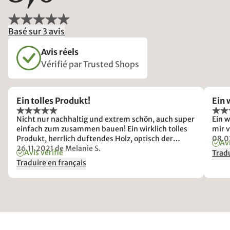
Basé sur 3 avis
Avis réels
Vérifié par Trusted Shops
Ein tolles Produkt!
Ein 
Nicht nur nachhaltig und extrem schön, auch super
Ein w
einfach zum zusammen bauen! Ein wirklich tolles
mir v
Produkt, herrlich duftendes Holz, optisch der
08.0
Avi
Wahnsinn! Sehr zufrieden!!
26.11.2021
de Melanie S.
Avis vérifié
Tradu
Traduire en français