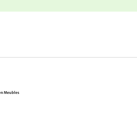
r
Retours gratuits
en Meubles