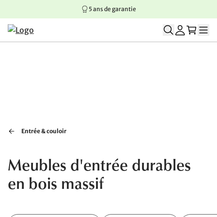
5 ans de garantie
Aller au contenu principal
Aller à la navigation principale
Aller au pied de page
Entrée & couloir
Meubles d'entrée durables
en bois massif