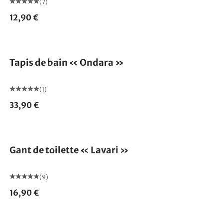
(7)
12,90 €
Tapis de bain « Ondara »
(1)
33,90 €
Gant de toilette « Lavari »
(9)
16,90 €