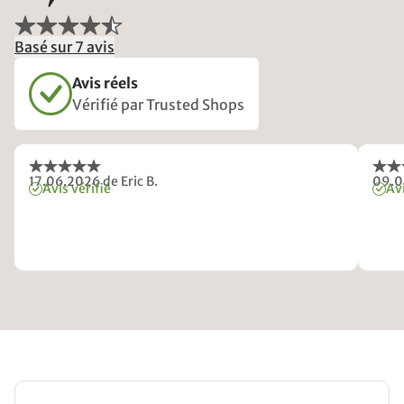
Basé sur 7 avis
Avis réels
Vérifié par Trusted Shops
17.06.2026
de Eric B.
09.0
Avis vérifié
Avi