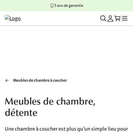
5 ans de garantie
Aller au contenu principal
Aller à la navigation principale
Aller au pied de page
Meubles de chambre à coucher
Meubles de chambre,
détente
Une chambre à coucher est plus qu’un simple lieu pour