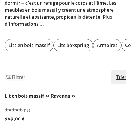
dormir – c’est un refuge pour le corps et l’âme. Les
meubles en bois massif y créent une atmosphère
naturelle et apaisante, propice à la détente.
Plus
d’informations ...
Lits en bois massif
Lits boxspring
Armoires
Co
2
Filtrer
Trier
Fabriqué en Allemagne
Lit en bois massif « Ravenna »
(115)
949,00 €
Fabriqué en Allemagne