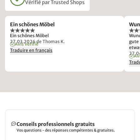
Vérifié par Trusted Shops
Ein schönes Möbel
Wun
Ein schönes Möbel
Wund
27.03.2026
de Thomas K.
gute Hö
Avis vérifié
etwa
Traduire en français
da die
27.0
Avi
Nach
Tradu
empf
Conseils professionnels gratuits
Vos questions - des réponses compétentes & gratuites.