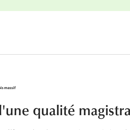
r
Retours gratuits
ois massif
d'une qualité magistr