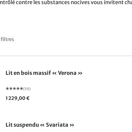
ntrôlé contre les substances nocives vous invitent cha
filtres
Fabriqué en Allemagne
Lit en bois massif « Verona »
(111)
1 229,00 €
Lit suspendu « Svariata »