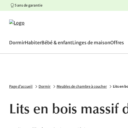
5 ans de garantie
100 jours de droit de retou
Aller au contenu principal
Aller à la navigation principale
Aller au pied de page
Dormir
Habiter
Bébé & enfant
Linges de maison
Offres
Page d'accueil
Dormir
Meubles de chambre à coucher
Lits en b
Lits en bois massif 