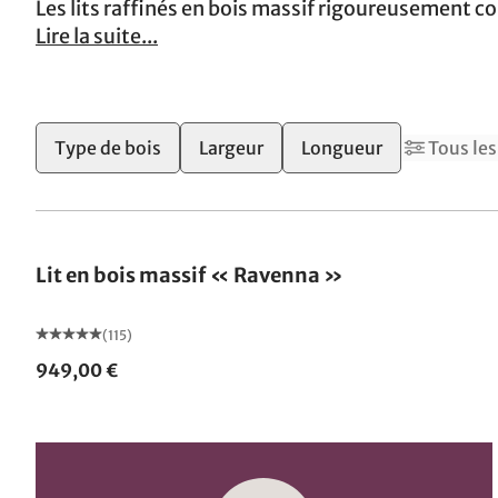
Les lits raffinés en bois massif rigoureusement co
Lire la suite...
2
Type de bois
Largeur
Longueur
Tous les 
Fabriqué en Allemagne
Lit en bois massif « Ravenna »
(115)
949,00 €