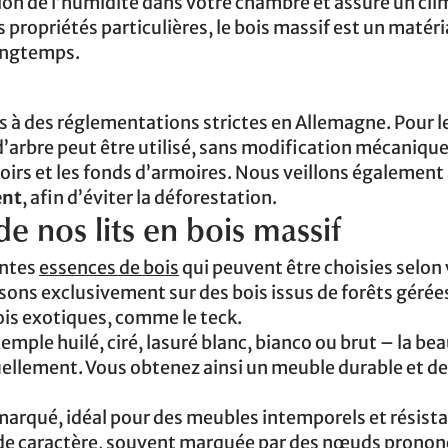
tion de l’humidité dans votre chambre et assure un cli
 propriétés particulières, le bois massif est un matér
longtemps.
?
 à des réglementations strictes en Allemagne. Pour l
 d’arbre peut être utilisé, sans modification mécaniqu
oirs et les fonds d’armoires. Nous veillons également 
ent
, afin d’éviter la déforestation.
e nos lits en bois massif
entes
essences de bois
qui peuvent être choisies selon
ns exclusivement sur des bois issus de forêts gérée
is exotiques, comme le teck.
emple huilé, ciré, lasuré blanc, bianco ou brut – la be
duellement. Vous obtenez ainsi un meuble durable et de
marqué, idéal pour des meubles intemporels et résist
e de caractère, souvent marquée par des nœuds pronon