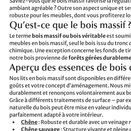
Saviez-vous que le bois massif favorise la régula
ambiant agréable ? Outre son aspect unique et ses
robuste pour les meubles, dont vous profiterez 
Qu’est-ce que le bois massif 
Le terme
bois massif ou bois véritable
est soumis
meubles en bois massif, seul le bois issu du tronc
chimique. Une exception concerne les fonds de tir
notre bois provienne de
forêts gérées durablem
Aperçu des essences de bois d
Nos lits en bois massif sont disponibles en différ
goûts et votre concept d’aménagement. Nous miso
durablement et renonçons volontairement aux bo
Grâce à différents traitements de surface – par ex
naturelle du bois peut être mise en valeur indivi
parfaitement adapté à votre intérieur.
Chêne
: Robuste et durable avec un veinage 
Chêne sauvage
: Structure vivante et plein