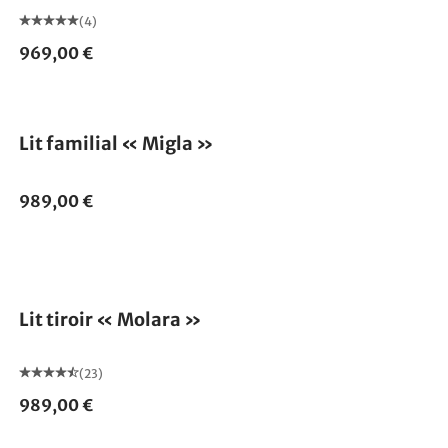
(4)
969,00 €
Lit familial « Migla »
989,00 €
Lit tiroir « Molara »
(23)
989,00 €