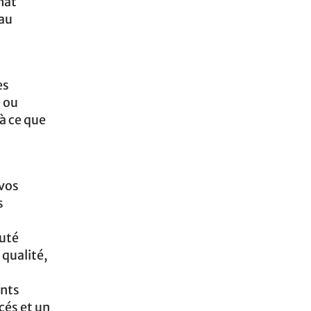
mat
iau
es
e ou
à ce que
 vos
s
auté
 qualité,
ants
cés et un