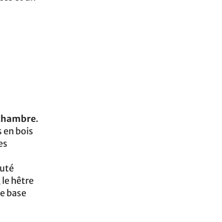
 chambre
.
 en bois
es
auté
 le hêtre
ne base