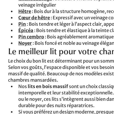
veinage irrégulier
Hêtre
: Bois dur à la structure homogène, re
Cœur de hêtre
: Expressif avec un veinage c
Pin
: Bois tendre et léger à l’aspect clair, a
Épicéa
: Bois tendre et élastique à la teinte c
Pin cembro
: Bois agréablement aromatique, a
Noyer
: Bois foncé et noble au veinage éléga
Le meilleur lit pour votre ch
Le choix du bon lit est déterminant pour un somm
Selon vos goûts, l’espace disponible et vos besoi
massif de qualité. Beaucoup de nos modèles exist
chambres mansardées.
Nos
lits en bois massif
sont un choix classiq
intemporelle et leur stabilité exceptionnelle
ou le noyer, ces lits s’intègrent aussi bien 
durable pour des nuits réparatrices.
Si vous préférez un design moderne, presque 