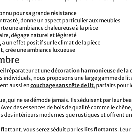
connu pour sa grande résistance
ontrasté, donne un aspect particulier aux meubles
pporte une ambiance chaleureuse à la pièce
laire, dégage naturel et légèreté
 un effet positif sur le climat de la pièce
nt, crée une ambiance luxueuse
ambre
eil réparateur et une
décoration harmonieuse de la
ns individuels, nous proposons une large gamme de lits
ent aussi en
couchage sans tête de lit
, parfaits pour l
ue, qui ne se démode jamais. Ils séduisent par leur be
. Avec des essences de bois de qualité comme le chêne,
dans des intérieurs modernes que rustiques et offrent u
flottant, vous serez séduit par les
lits flottants
. Leur