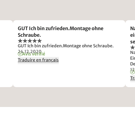
GUT Ich bin zufrieden.Montage ohne
N
Schraube.
ei
se
GUT Ich bin zufrieden.Montage ohne Schraube.
Ve
24.12.2020
Na
Avis vérifié
St
Ei
Traduire en français
h
De
is
12
Ic
Tr
zu
fr