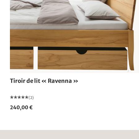
Tiroir de lit « Ravenna »
(2)
240,00 €