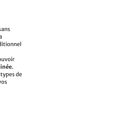
 sans
a
ditionnel
ouvoir
linée
.
 types de
 vos