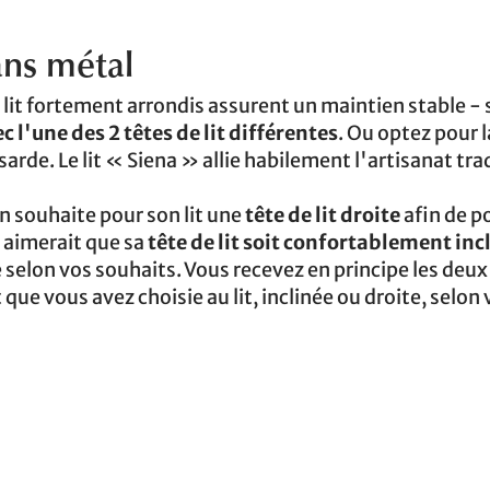
ans métal
e lit fortement arrondis assurent un maintien stable -
c l'une des 2 têtes de lit différentes
. Ou optez pour l
arde. Le lit « Siena » allie habilement l'artisanat tra
l'un souhaite pour son lit une
tête de lit droite
afin de p
re aimerait que sa
tête de lit soit confortablement inc
elon vos souhaits. Vous recevez en principe les deux
it que vous avez choisie au lit, inclinée ou droite, selon