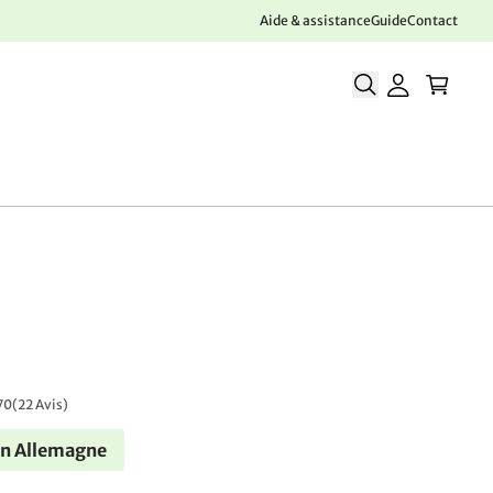
Aide & assistance
Guide
Contact
70
(
22 Avis
)
en Allemagne