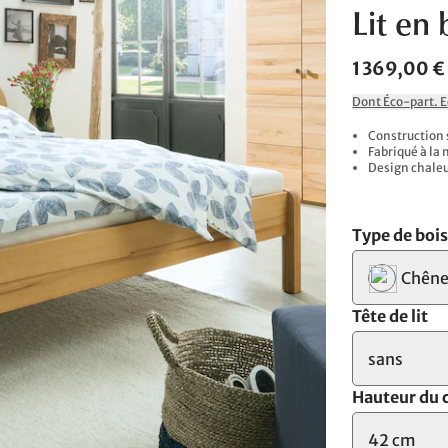
Lit en 
1 369,00 €
Dont Éco-part. 
Construction
Fabriqué à la
Design chaleu
Type de boi
Chêne
Tête de lit
sans
Hauteur du 
42 cm