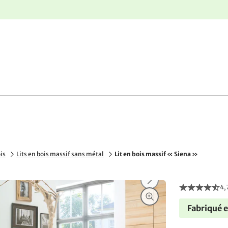
r
Retours gratuits
ois
Lits en bois massif sans métal
Lit en bois massif « Siena »
4,
Fabriqué 