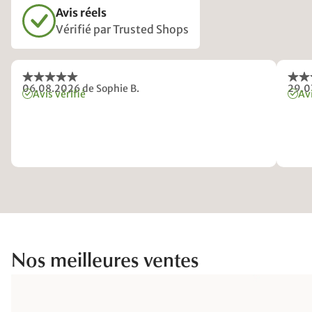
Avis réels
Vérifié par Trusted Shops
06.08.2026
de Sophie B.
29.0
Avis vérifié
Avi
Nos meilleures ventes