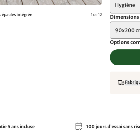
Hygiène
s épaules intégrée
1 de 12
Dimensions
90x200 
Options co
Fabriqu
tie 5 ans incluse
100 jours d’essai sans ri