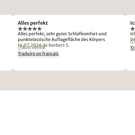
Alles perfekt
Ic
Alles perfekt, sehr guter Schlafkomfort und
Ic
punktelastische Auflagefläche des Körpers
0
16.07.2026
de Norbert S.
Avis vérifié
Tr
Traduire en français