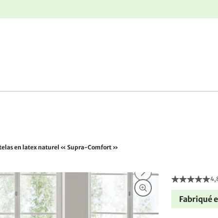
r
Retours gratuits
elas en latex naturel « Supra-Comfort »
4,
Fabriqué 