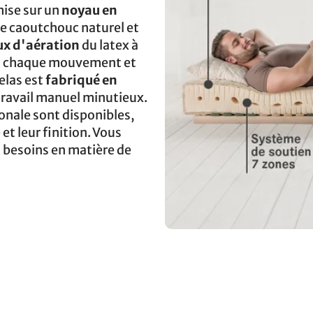
ise sur un
noyau en
 caoutchouc naturel et
x d'aération
du latex à
s à chaque mouvement et
elas est
fabriqué en
 travail manuel minutieux.
onale sont disponibles,
et leur finition. Vous
 besoins en matière de