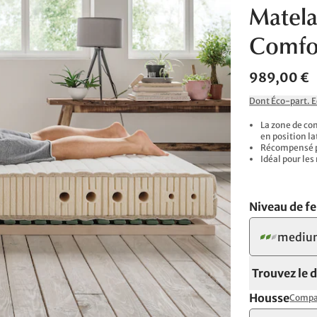
Matela
Comfo
989,00 €
Dont Éco-part. 
La zone de co
en position la
Récompensé p
Idéal pour le
Niveau de f
mediu
Trouvez le 
Housse
Compar