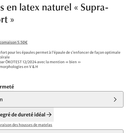
s en latex naturel « Supra-
rt »
Ecomaison 5,50€
nfort pour les épaules permet à l’épaule de s’enfoncer de façon optimale
térale
ar ÖKOTEST 12/2024 avec la mention « bien »
s morphologies en V & H
ermeté
m
degré de dureté idéal
aison des housses de matelas