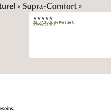
aturel « Supra-Comfort »
22.07.2026
de Kerstin U.
Avis vérifié
esoins.