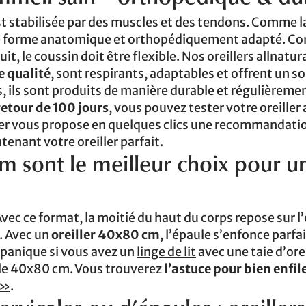
est stabilisée par des muscles et des tendons. Comme 
 forme anatomique et orthopédiquement adapté. 
, le coussin doit être flexible. Nos oreillers allnatur
e qualité
, sont respirants, adaptables et offrent un s
 ils sont produits de manière durable et régulièreme
retour de 100 jours
, vous pouvez tester votre oreiller 
er
vous propose en quelques clics une recommandati
tenant votre oreiller parfait.
cm sont le meilleur choix pour u
c ce format, la moitié du haut du corps repose sur l’o
. Avec un
oreiller 40x80 cm
, l’épaule s’enfonce parf
e panique si vous avez un
linge de lit
avec une taie d’orei
ille 40x80 cm. Vous trouverez
l’astuce pour bien enfile
 »
.