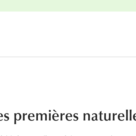
r
Retours gratuits
es premières naturell