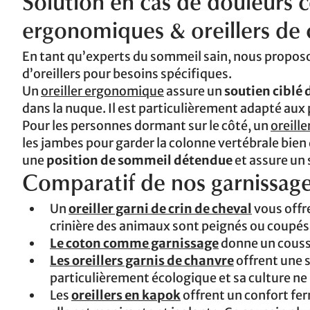
Solution en cas de douleurs ce
ergonomiques & oreillers de 
En tant qu’experts du sommeil sain, nous proposo
d’oreillers pour besoins spécifiques.
Un
oreiller ergonomique
assure un
soutien ciblé 
dans la nuque. Il est particulièrement adapté aux
Pour les personnes dormant sur le côté, un
oreille
les jambes pour garder la colonne vertébrale bien dr
une
position de sommeil détendue
et assure un
Comparatif de nos garnissages
Un
oreiller garni de crin de cheval
vous offr
crinière des animaux sont peignés ou coupés
Le coton comme garnissage
donne un coussi
Les oreillers garnis de chanvre
offrent une s
particulièrement écologique et sa culture ne n
Les
oreillers en kapok
offrent un confort fer