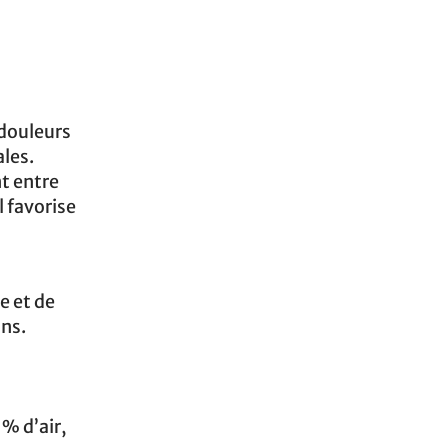
 douleurs
ales.
nt entre
l favorise
e et de
ns.
 % d’air,