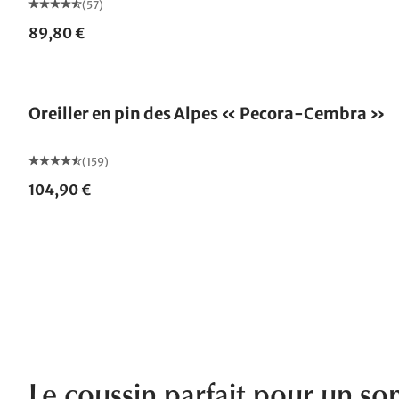
(57)
89,80 €
Fabriqué en Allemagne
Oreiller en pin des Alpes « Pecora-Cembra »
(159)
104,90 €
Le coussin parfait pour un s