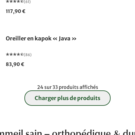
(61)
117,90 €
Fabriqué en Allemagne
Oreiller en kapok « Java »
(86)
83,90 €
24 sur 33 produits affichés
Charger plus de produits
ommeil sain – orthopédique & du