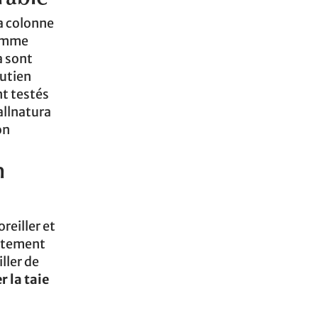
la colonne
Comme
a sont
outien
nt testés
allnatura
on
n
reiller et
aitement
ller de
r la taie