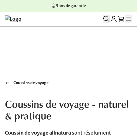
5 ans de garantie
Aller au contenu principal
Aller à la navigation principale
Aller au pied de page
Coussins de voyage
Coussins de voyage - naturel
& pratique
Coussin de voyage allnatura
sont résolument