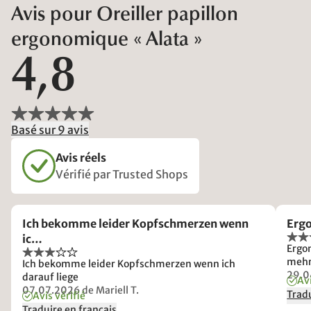
Avis pour Oreiller papillon
ergonomique « Alata »
4,8
Basé sur 9 avis
Avis réels
Vérifié par Trusted Shops
Ich bekomme leider Kopfschmerzen wenn
Erg
ic…
Ergo
mehr
Ich bekomme leider Kopfschmerzen wenn ich
29.0
darauf liege
Avi
07.07.2026
de Mariell T.
Tradu
Avis vérifié
Traduire en français