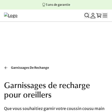
5 ans de garantie
Aller au contenu principal
Aller à la navigation principale
Aller au pied de page
Garnissages De Rechange
Garnissages de recharge
pour oreillers
Que vous souhaitiez garnir votre coussin cousu main