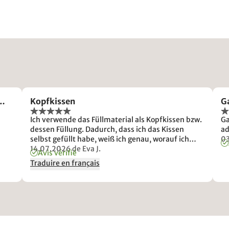
e…
Kopfkissen
G
Ich verwende das Füllmaterial als Kopfkissen bzw.
Ga
dessen Füllung. Dadurch, dass ich das Kissen
ad
selbst gefüllt habe, weiß ich genau, worauf ich
0
schlafe! Ein gutes Gefühl!
14.07.2026
de Eva J.
Avis vérifié
Traduire en français