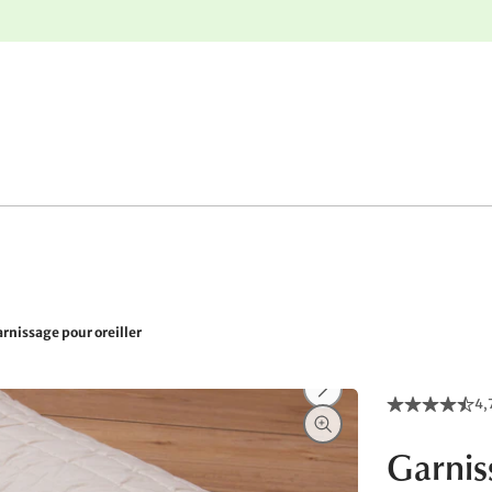
r
Retours gratuits
rnissage pour oreiller
4,
Garnis