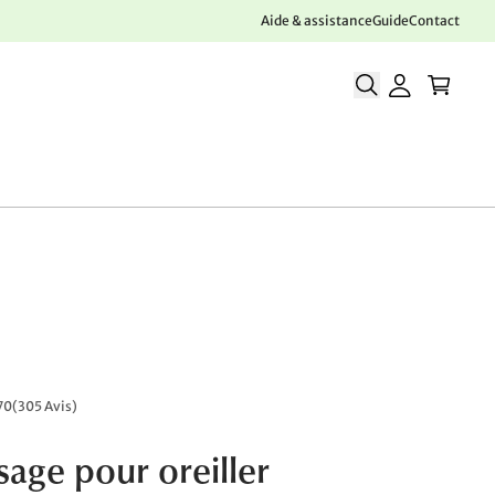
Aide & assistance
Guide
Contact
70
(
305 Avis
)
sage pour oreiller