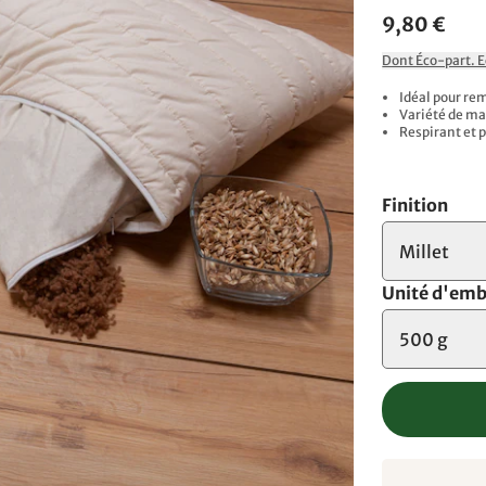
9,80 €
Dont Éco-part. 
Idéal pour re
Variété de ma
Respirant et 
Finition
Millet
Unité d'emb
500 g