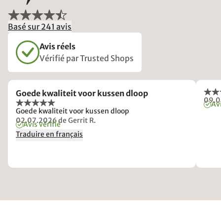
Basé sur 241 avis
Avis réels
Vérifié par Trusted Shops
Goede kwaliteit voor kussen dloop
09.
Avi
Goede kwaliteit voor kussen dloop
02.07.2026
de Gerrit R.
Avis vérifié
Traduire en français