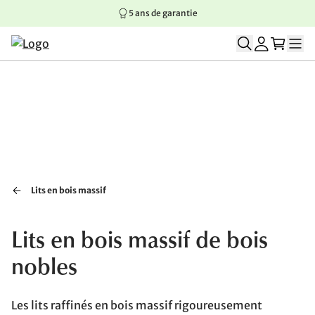
5 ans de garantie
Aller au contenu principal
Aller à la navigation principale
Aller au pied de page
Lits en bois massif
Lits en bois massif de bois
nobles
Les lits raffinés en bois massif rigoureusement