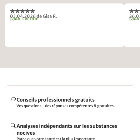
03.04.2026
de Gisa R.
26.0
Avis vérifié
Avi
Conseils professionnels gratuits
Vos questions - des réponses compétentes & gratuites.
Analyses indépendants sur les substances
nocives
Parce que votre santé est la plus importante.