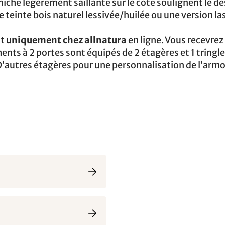
iche légèrement saillante sur le côté soulignent le d
ne teinte bois naturel lessivée/huilée ou une version l
nt
uniquement chez allnatura
en ligne. Vous recevrez
ments à 2 portes sont équipés de 2 étagères et 1 tringle
D’autres étagères pour une personnalisation de l’armo