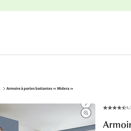
r
Retours gratuits
s
Armoire à portes battantes « Midera »
4,
Armoir