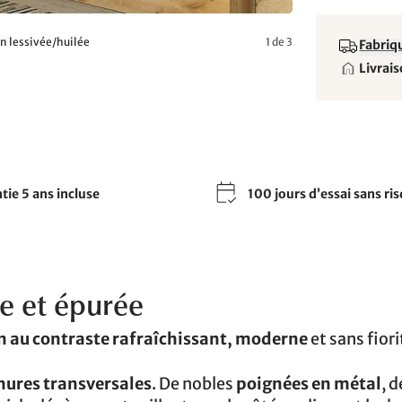
on lessivée/huilée
1 de 3
Fabriqu
Livrais
tie 5 ans incluse
100 jours d’essai sans ri
e et épurée
in au contraste rafraîchissant, moderne
et sans fiori
inures transversales
. De nobles
poignées en métal
, d