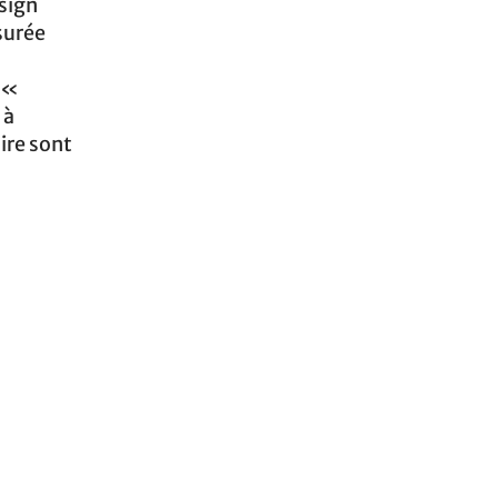
esign
asurée
 «
 à
ire sont