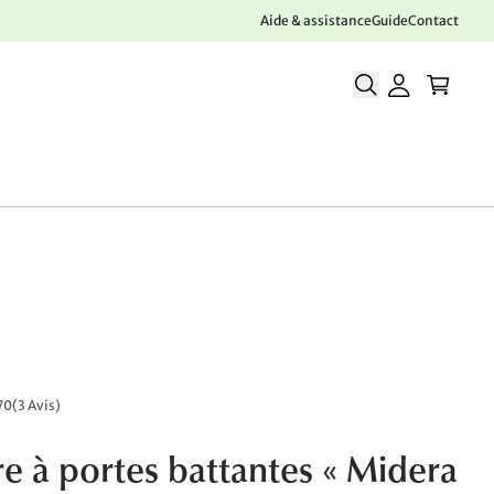
Aide & assistance
Guide
Contact
70
(
3 Avis
)
e à portes battantes « Midera