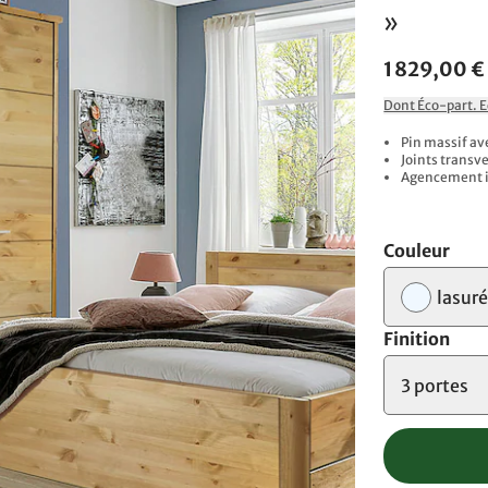
»
1 829,00 €
Dont Éco-part. 
Pin massif av
Joints transv
Agencement i
Couleur
lasuré
Finition
3 portes