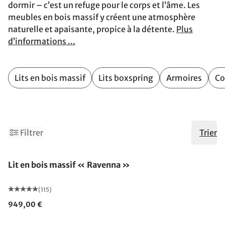
dormir – c’est un refuge pour le corps et l’âme. Les
meubles en bois massif y créent une atmosphère
naturelle et apaisante, propice à la détente.
Plus
d’informations ...
Lits en bois massif
Lits boxspring
Armoires
Co
1
3
Filtrer
Trier
Fabriqué en Allemagne
Lit en bois massif « Ravenna »
(115)
949,00 €
Fabriqué en Allemagne