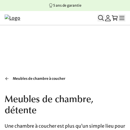
5 ans de garantie
Aller au contenu principal
Aller à la navigation principale
Aller au pied de page
Meubles de chambre à coucher
Meubles de chambre,
détente
Une chambre à coucher est plus qu’un simple lieu pour