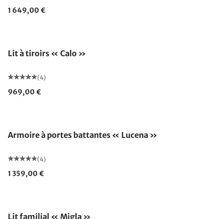
1 649,00 €
Lit à tiroirs « Calo »
(4)
969,00 €
Armoire à portes battantes « Lucena »
(4)
1 359,00 €
Lit familial « Migla »