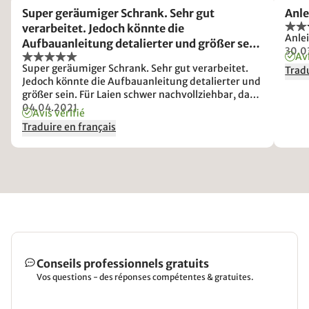
Super geräumiger Schrank. Sehr gut
Anl
verarbeitet. Jedoch könnte die
Anle
Aufbauanleitung detalierter und größer sein.
30.0
Avi
Für Laien schwer nachvollziehbar, da ist es
Super geräumiger Schrank. Sehr gut verarbeitet.
Tradu
gut wenn man Handwerker zu Hause hat.
Jedoch könnte die Aufbauanleitung detalierter und
Zudem s
größer sein. Für Laien schwer nachvollziehbar, da
ist es gut wenn man Handwerker zu Hause hat.
04.04.2021
Avis vérifié
Zudem sollte man mindestens mit zwei starken
Traduire en français
Personen den Schrank aufbauen. Teile der
Aufbauanleitung waren auch nicht lesbar, da sie
schlecht kopiert wurden.
Conseils professionnels gratuits
Vos questions - des réponses compétentes & gratuites.