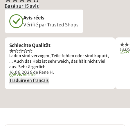
Basé sur 15 avis
Avis réels
Vérifié par Trusted Shops
Schlechte Qualität
13.0
Avi
Laden sind verzogen, Teile fehlen oder sind kaputt,
... Auch das Holz ist sehr weich, das hält nicht viel
aus. Sehr ärgerlich
16.06.2026
de Rene H.
Avis vérifié
Traduire en français