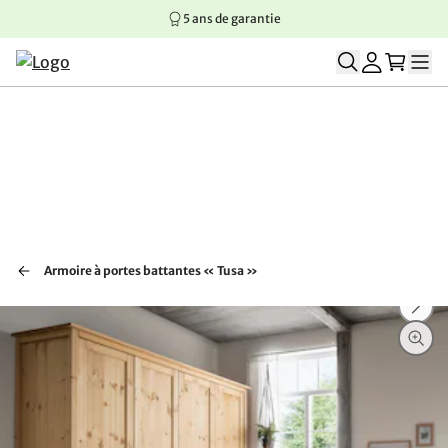
5 ans de garantie
Aller au contenu principal
Aller à la navigation principale
Aller au pied de page
Armoire à portes battantes « Tusa »