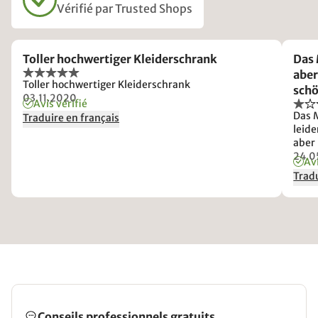
Vérifié par Trusted Shops
Toller hochwertiger Kleiderschrank
Das 
aber
Toller hochwertiger Kleiderschrank
schö
03.11.2020
Avis vérifié
ein 
Das M
Traduire en français
nich
leide
aber 
gete
24.0
Avi
Diago
Tradu
der 
herve
Erkl
abge
an d
absol
Schr
stab
Conseils professionnels gratuits