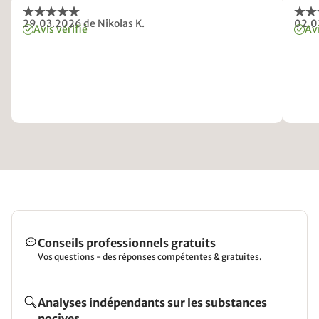
29.03.2026
de Nikolas K.
02.0
Avis vérifié
Avi
Conseils professionnels gratuits
Vos questions - des réponses compétentes & gratuites.
Analyses indépendants sur les substances
nocives