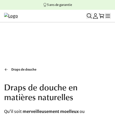
5 ans de garantie
Aller au contenu principal
Aller à la navigation principale
Aller au pied de page
Draps de douche
Draps de douche en
matières naturelles
Qu’il soit
merveilleusement moelleux
ou