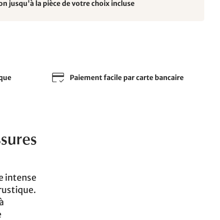
on jusqu'à la pièce de votre choix incluse
sque
Paiement facile par carte bancaire
ssures
e intense
rustique.
à
e