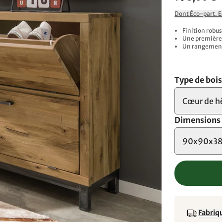
Dont Éco-part. 
Finition robus
Une première 
Un rangement 
Type de boi
Cœur de h
Dimensions
90x90x38
Fabriqu