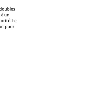
 doubles
e à un
urité. Le
out pour