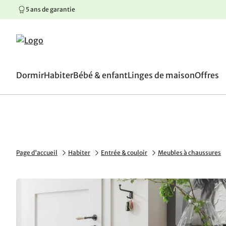
5 ans de garantie
100 jours de droit de retou
Aller au contenu principal
Aller à la navigation principale
Aller au pied de page
Dormir
Habiter
Bébé & enfant
Linges de maison
Offres
Page d'accueil
Habiter
Entrée & couloir
Meubles à chaussures