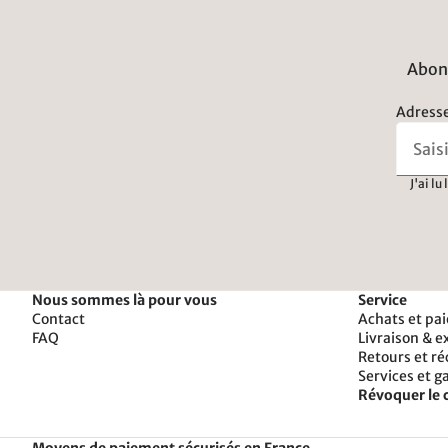
Abonn
Adresse
J'ai lu
Nous sommes là pour vous
Service
Contact
Achats et pa
FAQ
Livraison & e
Retours et r
Services et g
Révoquer le 
Moyens de paiement sécurisés en France