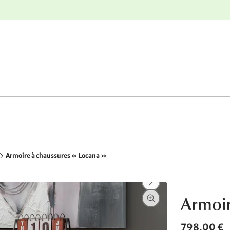
r
Retours gratuits
Armoire à chaussures « Locana »
Armoir
798,00 €