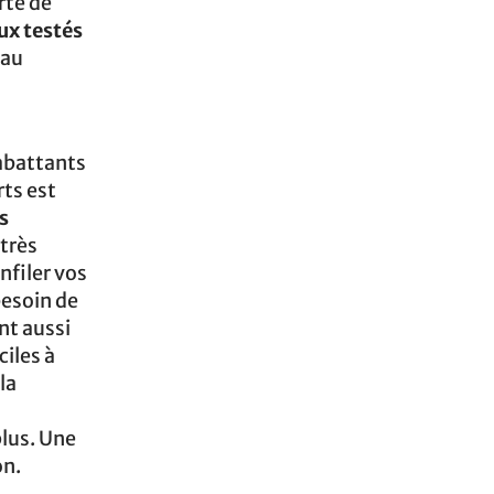
rte de
x testés
eau
 abattants
ts est
s
très
nfiler vos
besoin de
nt aussi
ciles à
la
plus. Une
on.