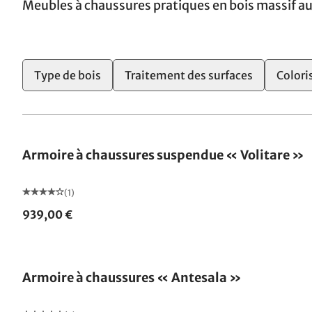
Meubles à chaussures pratiques en bois massif au
Type de bois
Traitement des surfaces
Colori
Armoire à chaussures suspendue « Volitare »
(1)
939,00 €
Fabriqué en Allemagne
Armoire à chaussures « Antesala »