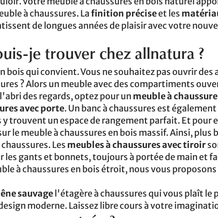
uloir. Votre meuble à chaussures en bois naturel appo
meuble à chaussures. La
finition précise
et les
matériau
issent de longues années de plaisir avec votre nouv
is-je trouver chez allnatura ?
 en bois qui convient. Vous ne souhaitez pas ouvrir des
ssures ? Alors un meuble avec des compartiments ouver
l'abri des regards, optez pour un
meuble à chaussure
res avec porte
. Un banc à chaussures est également 
s y trouvent un espace de rangement parfait. Et pour e
r le meuble à chaussures en bois massif. Ainsi, plus 
 chaussures. Les
meubles à chaussures avec tiroir
so
r les gants et bonnets, toujours à portée de main et fa
uble à chaussures en bois étroit, nous vous proposons 
chêne sauvage
l'étagère à chaussures qui vous plaît le 
n design moderne. Laissez libre cours à votre imaginati