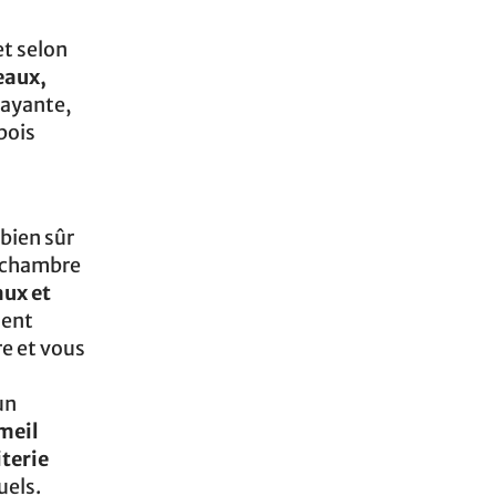
et selon
eaux,
rayante,
bois
 bien sûr
, chambre
aux et
ment
re et vous
un
meil
iterie
uels.