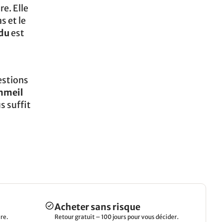
e. Elle
s et le
ndu
est
estions
mmeil
us suffit
Acheter sans risque
re.
Retour gratuit – 100 jours pour vous décider.