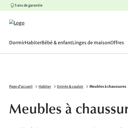
5 ans de garantie
100 jours de droit de retou
Aller au contenu principal
Aller à la navigation principale
Aller au pied de page
Dormir
Habiter
Bébé & enfant
Linges de maison
Offres
Page d'accueil
Habiter
Entrée & couloir
Meubles à chaussures
Meubles à chaussure