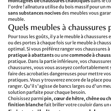
montagnes de chaussures chaotiques
dans le co
l'ordre ! allnatura utilise du bois massif pour un 
sans substances nocives
des meubles vous garant
meuble.
Quels meubles à chaussures pu
Pour tous les goûts, il y a le meuble à chaussures
ou des portes à chaque fois sur le meuble à chau
optimal. Si vous préférez ranger vos chaussures à 
pratique à abattants
ou une
commode à chaussu
pratique. Dans la partie inférieure, vos chaussure
chaussures, vous vous asseyez confortablement su
faire des acrobaties dangereuses pour mettre vos
pratiques. Vous y trouverez encore de la place pou
ranger. Qu'il s'agisse de bancs larges ou d'un me
solution parfaite pour chaque besoin.
Choisissez parmi
pin, cœur de hêtre, chêne ou 
finition blanche
fait briller votre couloir dans u