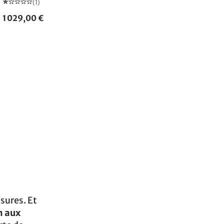
(1)
1 029,00 €
sures. Et
n aux