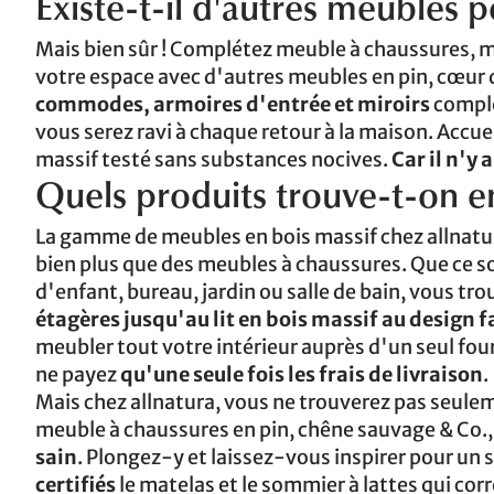
Existe-t-il d'autres meubles 
Mais bien sûr ! Complétez meuble à chaussures, me
votre espace avec d'autres meubles en pin, cœur 
commodes, armoires d'entrée et miroirs
complè
vous serez ravi à chaque retour à la maison. Accue
massif testé sans substances nocives.
Car il n'y
Quels produits trouve-t-on en
La gamme de meubles en bois massif chez allnatura e
bien plus que des meubles à chaussures. Que ce so
d'enfant, bureau, jardin ou salle de bain, vous tr
étagères jusqu'au lit en bois massif au design 
meubler tout votre intérieur auprès d'un seul fou
ne payez
qu'une seule fois les frais de livraison
.
Mais chez allnatura, vous ne trouverez pas seulem
meuble à chaussures en pin, chêne sauvage & Co.
sain
. Plongez-y et laissez-vous inspirer pour un
certifiés
le matelas et le sommier à lattes qui cor