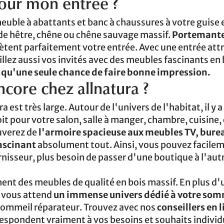
pour mon entrée ?
uble à abattants et banc à chaussures à votre guise 
de hêtre, chêne ou chêne sauvage massif.
Portemant
tent parfaitement votre entrée. Avec une entrée att
illez aussi vos invités avec des meubles fascinants en 
 a qu'une seule chance de faire bonne impression.
core chez allnatura ?
st très large. Autour de l'univers de l'habitat, il y a
it pour votre salon, salle à manger, chambre, cuisine
ouverez de
l'armoire spacieuse aux meubles TV, bure
fascinant
absolument tout. Ainsi, vous pouvez facile
rnisseur, plus besoin de passer d'une boutique à l'aut
ent des meubles de qualité en bois massif. En plus d'
, vous attend
un immense univers dédié à votre som
 sommeil réparateur. Trouvez avec nos
conseillers en l
respondent vraiment à vos besoins et souhaits individ