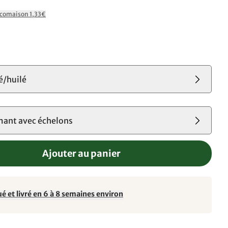
Ecomaison 1,33€
s
vé/huilé
mant avec échelons
Ajouter au panier
é et livré en 6 à 8 semaines environ