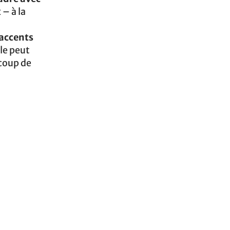
 – à la
 accents
le peut
ucoup de