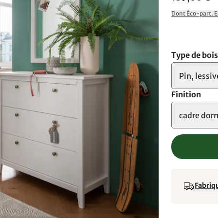
Dont Éco-part. 
Type de boi
Pin, lessi
Finition
cadre dor
Fabriqu