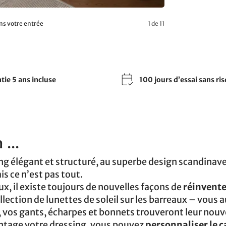
ns votre entrée
1 de 11
tie 5 ans incluse
100 jours d’essai sans ri
...
ing élégant et structuré, au superbe design scandinav
is ce n’est pas tout.
x, il existe toujours de nouvelles façons de
réinvente
lection de lunettes de soleil sur les barreaux – vous a
, vos gants, écharpes et bonnets trouveront leur nouv
antage votre dressing, vous pouvez
personnaliser le c