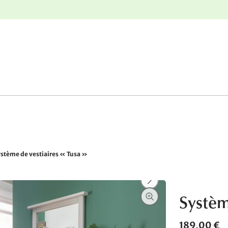
r
Retours gratuits
stème de vestiaires « Tusa »
Systèm
189,00 €