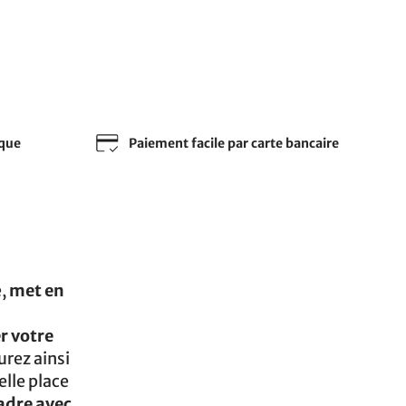
sque
Paiement facile par carte bancaire
e,
met en
r votre
urez ainsi
elle place
adre avec