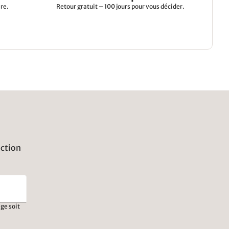
re.
Retour gratuit – 100 jours pour vous décider.
uction
ge soit