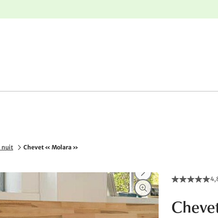
r
Retours gratuits
 nuit
Chevet « Molara »
4,
Chevet