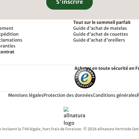
S'inscrire
Tout sur le sommeil parfait
iement
Guide d'achat de matelas
xpédition
Guide d'achat de couettes
éclamations
Guide d'achat d'oreillers
aranties
contrat
Acheter en toute sécurité en F
Mentions légales
Protection des données
Conditions générales
x incluent la TVA légale, hors frais de livraison. © 2026 allnatura Vertriebs G