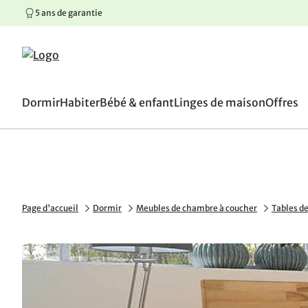
5 ans de garantie
100 jours de droit de retou
Aller au contenu principal
Aller à la navigation principale
Aller au pied de page
Dormir
Habiter
Bébé & enfant
Linges de maison
Offres
Page d'accueil
Dormir
Meubles de chambre à coucher
Tables de