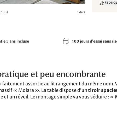
Fabriqu
 huilé
1 de 2
tie 5 ans incluse
100 jours d’essai sans ri
 pratique et peu encombrante
arfaitement assortie au lit rangement du même nom. 
massif « Molara ». La table dispose d’un
tiroir spacie
e et un réveil. Le montage simple va vous séduire : «