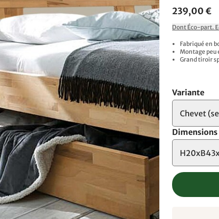
239,00 €
Dont Éco-part. 
Fabriqué en bo
Montage peu e
Grand tiroir s
Variante
Chevet (se
Dimensions
H20xB43x