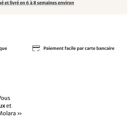
é et livré en 6 à 8 semaines environ
sque
Paiement facile par carte bancaire
Vous
ux
et
 Molara »