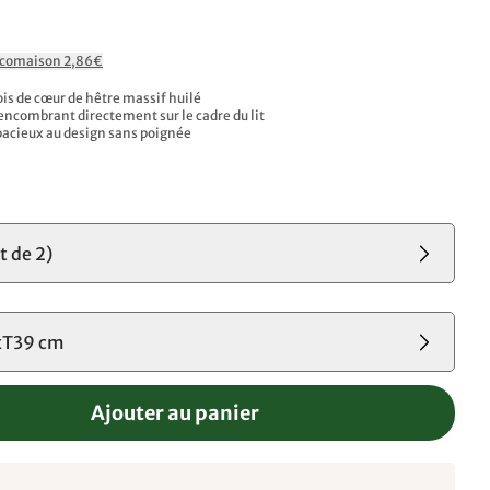
Ecomaison 2,86€
is de cœur de hêtre massif huilé​
ncombrant directement sur le cadre du lit​
pacieux au design sans poignée​
t de 2)
T39 cm
Ajouter au panier