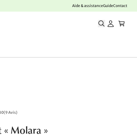
Aide & assistance
Guide
Contact
80
(
9 Avis
)
 « Molara »