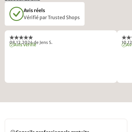
Avis réels
Vérifié par Trusted Shops
08.12.2024
de Jens S.
10.1
Avis vérifié
Avi