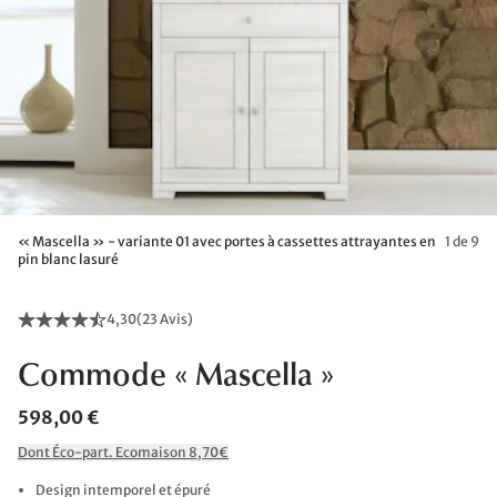
« Mascella » - variante 01 avec portes à cassettes attrayantes en
1 de 9
pin blanc lasuré
4,30
(
23 Avis
)
Commode « Mascella »
598,00 €
Dont Éco-part. Ecomaison 8,70€
Design intemporel et épuré