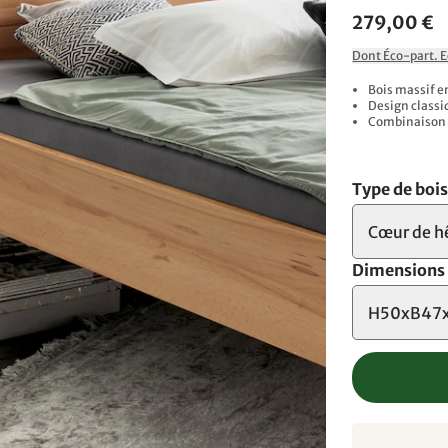
279,00 €
Dont Éco-part. 
Bois massif e
Design classi
Combinaison p
Type de boi
Cœur de h
Dimensions
H50xB47x