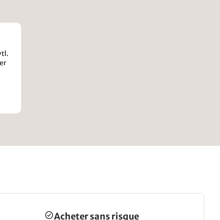
tl.
er
Acheter sans risque