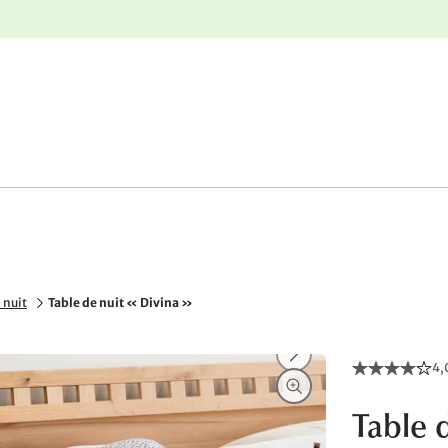
r
Retours gratuits
 nuit
Table de nuit « Divina »
4,
Table d