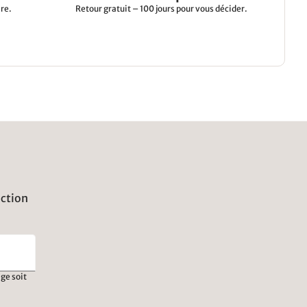
re.
Retour gratuit – 100 jours pour vous décider.
uction
ge soit