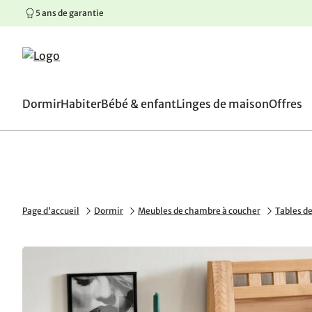
5 ans de garantie
100 jours de droit de retou
Aller au contenu principal
Aller à la navigation principale
Aller au pied de page
Dormir
Habiter
Bébé & enfant
Linges de maison
Offres
Page d'accueil
Dormir
Meubles de chambre à coucher
Tables de