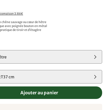
Ecomaison 2,86€
n chêne sauvage ou cœur de hêtre
que avec poignée bouton en métal
ratique de tiroir et d’étagère
s
être
T37 cm
Ajouter au panier