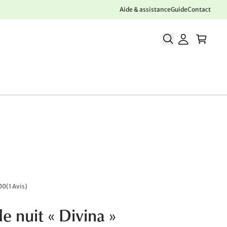
Aide & assistance
Guide
Contact
00
(
1 Avis
)
e nuit « Divina »