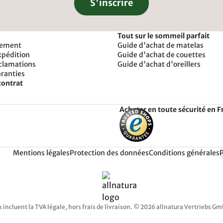
S'inscrire
Tout sur le sommeil parfait
iement
Guide d'achat de matelas
xpédition
Guide d'achat de couettes
éclamations
Guide d'achat d'oreillers
aranties
contrat
Acheter en toute sécurité en F
Mentions légales
Protection des données
Conditions générales
x incluent la TVA légale, hors frais de livraison. © 2026 allnatura Vertriebs G