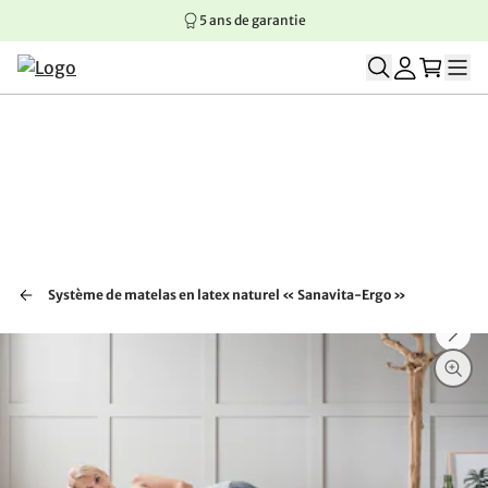
5 ans de garantie
Aller au contenu principal
Aller à la navigation principale
Aller au pied de page
Système de matelas en latex naturel « Sanavita-Ergo »