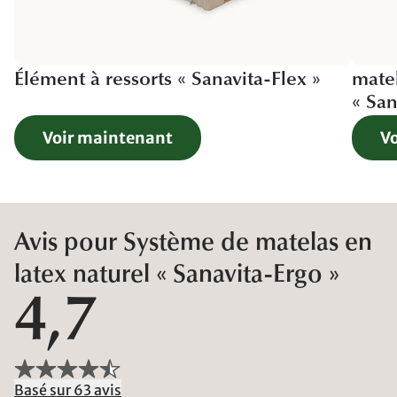
Élément à ressorts « Sanavita-Flex »
matel
« Sa
Voir maintenant
V
Avis pour Système de matelas en
latex naturel « Sanavita-Ergo »
4,7
Basé sur 63 avis