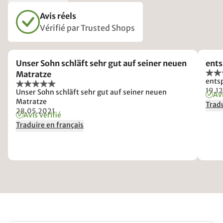
Avis réels
Vérifié par Trusted Shops
Unser Sohn schläft sehr gut auf seiner neuen
ents
Matratze
ents
19.1
Unser Sohn schläft sehr gut auf seiner neuen
Avi
Matratze
Tradu
28.05.2021
Avis vérifié
Traduire en français