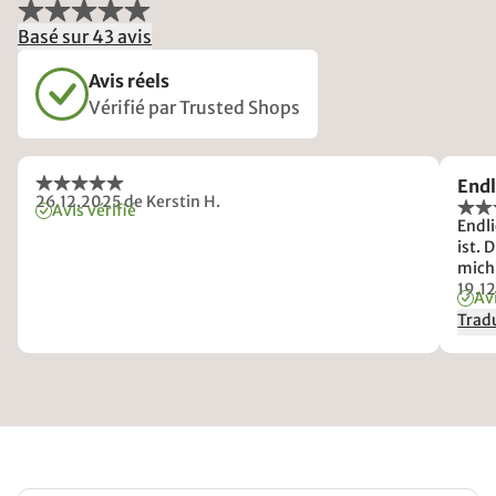
Basé sur 43 avis
Avis réels
Vérifié par Trusted Shops
Endl
26.12.2025
de Kerstin H.
Avis vérifié
Endl
ist. 
mich
einen
19.1
Avi
wied
Tradu