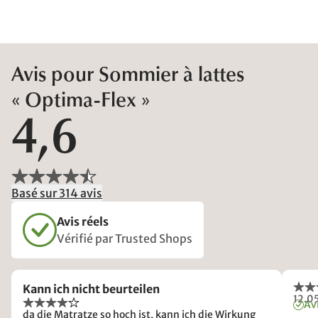
Avis pour Sommier à lattes
« Optima-Flex »
4,6
Basé sur 314 avis
Avis réels
Vérifié par Trusted Shops
Kann ich nicht beurteilen
12.0
Avi
da die Matratze so hoch ist, kann ich die Wirkung