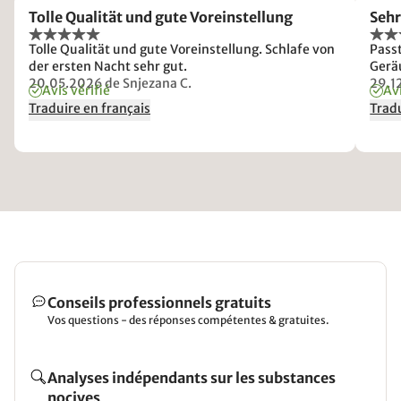
Tolle Qualität und gute Voreinstellung
Sehr
Tolle Qualität und gute Voreinstellung. Schlafe von
Pass
der ersten Nacht sehr gut.
Gerä
20.05.2026
de Snjezana C.
29.1
Avis vérifié
Avi
Traduire en français
Tradu
Conseils professionnels gratuits
Vos questions - des réponses compétentes & gratuites.
Analyses indépendants sur les substances
nocives