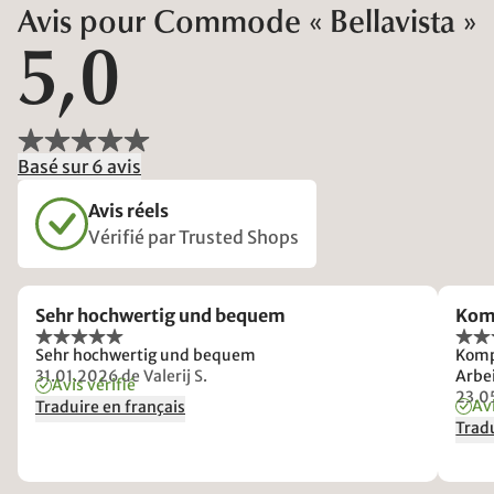
Avis pour Commode « Bellavista »
5,0
Basé sur 6 avis
Avis réels
Vérifié par Trusted Shops
Sehr hochwertig und bequem
Kom
Sehr hochwertig und bequem
Komp
31.01.2026
de Valerij S.
Arbei
Avis vérifié
23.0
Avi
Traduire en français
Tradu