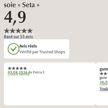
soie « Seta »
4,9
Basé sur 55 avis
Avis réels
Vérifié par Trusted Shops
gute
05.08.2026
de Petra F.
Avis vérifié
29.0
Avi
Tradu