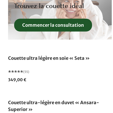
Trouvez la couette idéal
Commencer la consultation
Fabriqué en Allemagne
Couette ultra légère en soie « Seta »
(55)
349,00 €
Fabriqué en Allemagne
Couette ultra-légère en duvet « Ansara-
Superior »