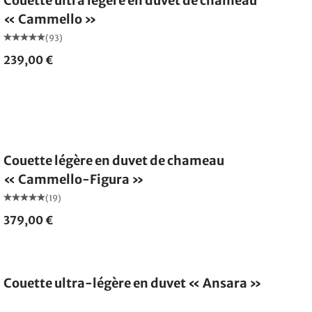
Couette ultra légère en duvet de chameau
« Cammello »
(93)
239,00 €
Fabriqué en Allemagne
Couette légère en duvet de chameau
« Cammello-Figura »
(19)
379,00 €
Fabriqué en Allemagne
Couette ultra-légère en duvet « Ansara »