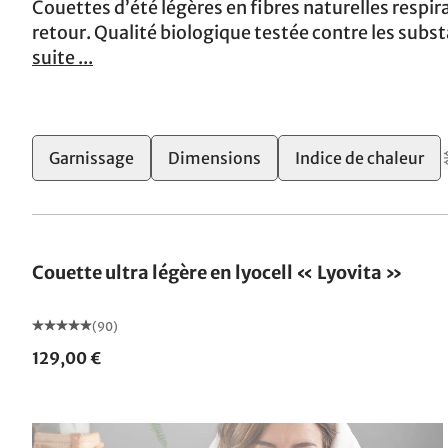
Couettes d’été légères en fibres naturelles respir
retour. Qualité biologique testée contre les subs
suite ...
2
Garnissage
Dimensions
Indice de chaleur
Fabriqué en Allemagne
Couette ultra légère en lyocell « Lyovita »
(90)
129,00 €