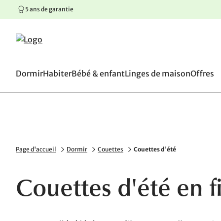
5 ans de garantie
100 jours de droit de retou
Aller au contenu principal
Aller à la navigation principale
Aller au pied de page
Dormir
Habiter
Bébé & enfant
Linges de maison
Offres
Page d'accueil
Dormir
Couettes
Couettes d'été
Couettes d'été en f