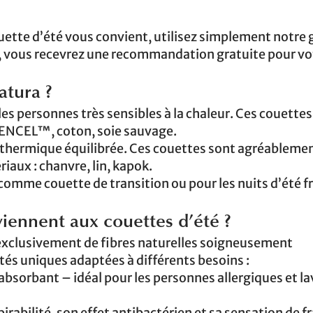
uette d’été vous convient, utilisez simplement notre
cs, vous recevrez une recommandation gratuite pour vo
atura ?
 les personnes très sensibles à la chaleur. Ces couette
 TENCEL™, coton, soie sauvage.
n thermique équilibrée. Ces couettes sont agréableme
iaux : chanvre, lin, kapok.
 comme couette de transition ou pour les nuits d’été f
iennent aux couettes d’été ?
exclusivement de fibres naturelles soigneusement
tés uniques adaptées à différents besoins :
absorbant – idéal pour les personnes allergiques et l
irabilité, son effet antibactérien et sa sensation de f