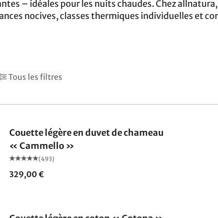
antes – idéales pour les nuits chaudes. Chez allnatura,
tances nocives, classes thermiques individuelles et c
Tous les filtres
Fabriqué en Allemagne
Couette légère en duvet de chameau
« Cammello »
(493)
329,00 €
Fabriqué en Allemagne