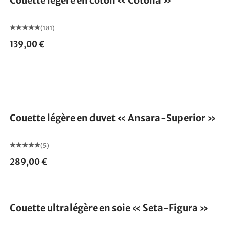
Couette légère en coton « Cotona »
(181)
139,00 €
Fabriqué en Allemagne
Couette légère en duvet « Ansara-Superior »
(5)
289,00 €
Fabriqué en Allemagne
Couette ultralégère en soie « Seta-Figura »