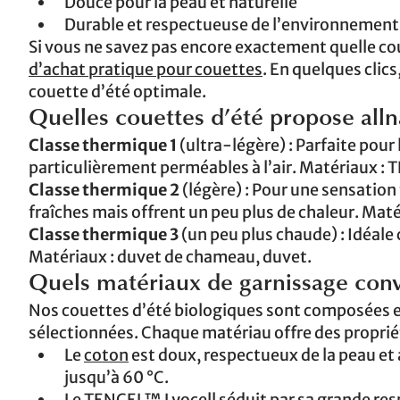
Douce pour la peau et naturelle
Durable et respectueuse de l’environnement
Si vous ne savez pas encore exactement quelle co
d’achat pratique pour couettes
. En quelques cli
couette d’été optimale.
Quelles couettes d’été propose alln
Classe thermique 1
(ultra-légère) : Parfaite pour
particulièrement perméables à l’air. Matériaux :
Classe thermique 2
(légère) : Pour une sensatio
fraîches mais offrent un peu plus de chaleur. Matér
Classe thermique 3
(un peu plus chaude) : Idéale
Matériaux : duvet de chameau, duvet.
Quels matériaux de garnissage conv
Nos couettes d’été biologiques sont composées 
sélectionnées. Chaque matériau offre des proprié
Le
coton
est doux, respectueux de la peau et 
jusqu’à 60 °C.
Le
TENCEL™ Lyocell
séduit par sa grande resp