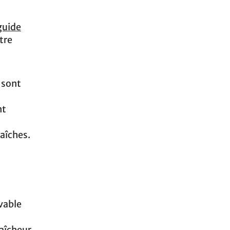
guide
tre
s sont
nt
raîches.
avable
raîcheur