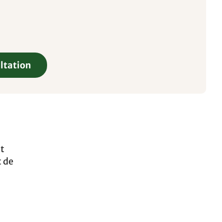
ltation
st
t de