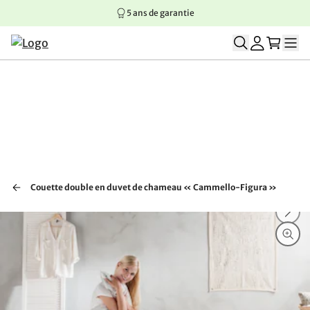
5 ans de garantie
Aller au contenu principal
Aller à la navigation principale
Aller au pied de page
Couette double en duvet de chameau « Cammello-Figura »