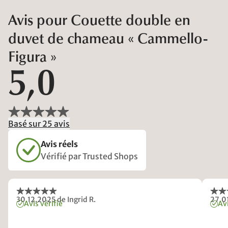
Avis pour Couette double en
duvet de chameau « Cammello-
Figura »
5,0
Basé sur 25 avis
Avis réels
Vérifié par Trusted Shops
30.12.2025
de Ingrid R.
27.0
Avis vérifié
Avi