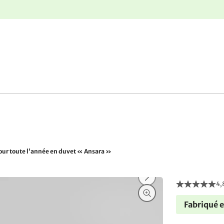
r
Retours gratuits
our toute l'année en duvet « Ansara »
4,
Fabriqué 