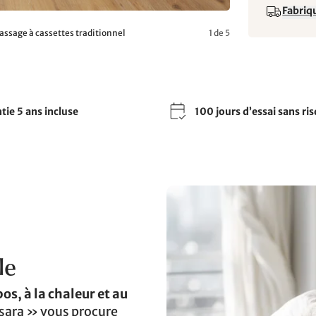
Fabriqu
ssage à cassettes traditionnel
1 de 5
tie 5 ans incluse
100 jours d’essai sans ri
le
os, à la chaleur et au
nsara » vous procure