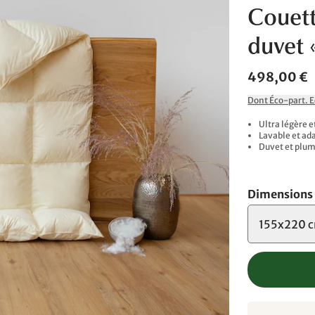
Couett
duvet 
498,00 €
Dont Éco-part. 
Ultra légère e
Lavable et ad
Duvet et plum
Dimensions
155x220 