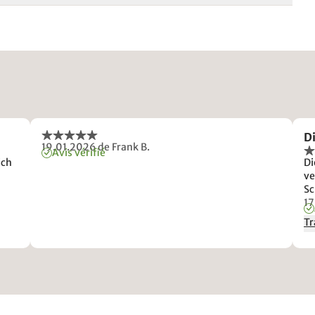
Di
19.01.2026
de Frank B.
Avis vérifié
ich
Di
ve
Sc
17
Tr