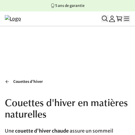
5 ans de garantie
Aller au contenu principal
Aller à la navigation principale
Aller au pied de page
Couettes d'hiver
Couettes d'hiver en matières
naturelles
Une
couette d'hiver chaude
assure un sommeil