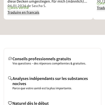
diese Decken umgestiegen. Für mich (männlich)
30.1
Avi
war diese dünnere Variante, meine Frau hat die
06.01.2026
de Sascha S.
Avis vérifié
Tradu
"normale" Variante genommen. Eine gute Wahl,
Traduire en français
wie sich jetzt nach den ersten Wochen gezeigt hat.
Für mich jetzt im Winter sehr angenehm, da ich
weder friere, noch schwitze. Ich finde auch das
Gewicht der Decke als sehr angenehm. Bisher keine
Kritikpunkte!
Conseils professionnels gratuits
Vos questions - des réponses compétentes & gratuites.
Analyses indépendants sur les substances
nocives
Parce que votre santé est la plus importante.
Naturel dès le début