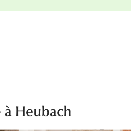
r
Retours gratuits
re à Heubach