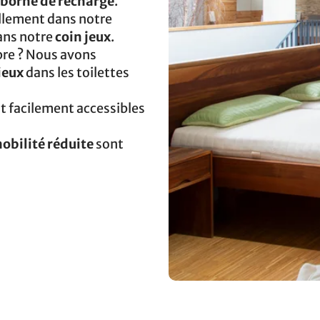
borne de recharge
.
llement dans notre
dans notre
coin jeux
.
pre ? Nous avons
ieux
dans les toilettes
t facilement accessibles
obilité réduite
sont