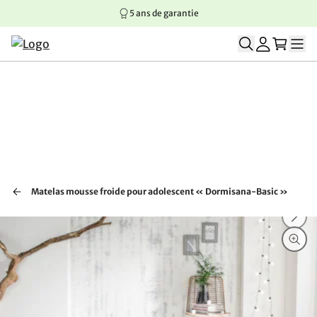
5 ans de garantie
Aller au contenu principal
Aller à la navigation principale
Aller au pied de page
Matelas mousse froide pour adolescent « Dormisana-Basic »