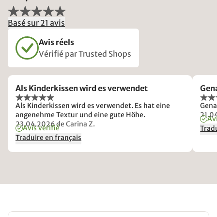
Basé sur 21 avis
Avis réels
Vérifié par Trusted Shops
Als Kinderkissen wird es verwendet
Gena
Als Kinderkissen wird es verwendet. Es hat eine
Genau
angenehme Textur und eine gute Höhe.
21.0
Avi
23.04.2026
de Carina Z.
Avis vérifié
Tradu
Traduire en français