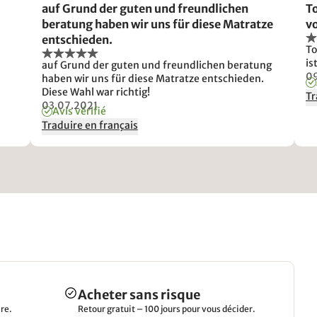
auf Grund der guten und freundlichen
To
beratung haben wir uns für diese Matratze
vo
entschieden.
To
is
auf Grund der guten und freundlichen beratung
0
haben wir uns für diese Matratze entschieden.
Diese Wahl war richtig!
Tr
03.07.2021
Avis vérifié
Traduire en français
Acheter sans risque
re.
Retour gratuit – 100 jours pour vous décider.