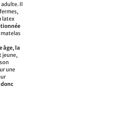
 adulte. Il
-fermes,
n latex
itionnée
e matelas
e âge, la
t jeune,
 son
our une
eur
t donc