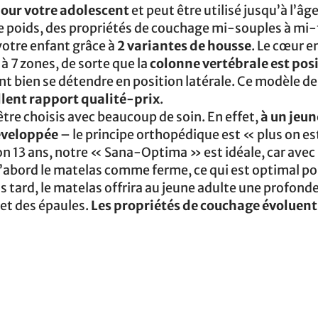
pour votre adolescent
et peut être utilisé jusqu’à l’âge
t le poids, des propriétés de couchage mi-souples à mi
votre enfant grâce à
2 variantes de housse
. Le cœur e
à 7 zones, de sorte que la
colonne vertébrale est pos
t bien se détendre en position latérale. Ce modèle d
llent rapport qualité-prix
.
tre choisis avec beaucoup de soin. En effet,
à un jeun
éveloppée
– le principe orthopédique est « plus on es
ron 13 ans, notre « Sana-Optima » est idéale, car avec
d’abord le matelas comme ferme, ce qui est optimal p
 tard, le matelas offrira au jeune adulte une profond
et des épaules.
Les propriétés de couchage évoluen