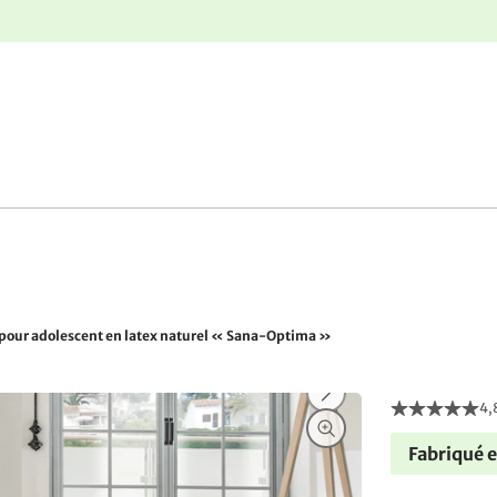
r
Retours gratuits
pour adolescent en latex naturel « Sana-Optima »
4,
Fabriqué 