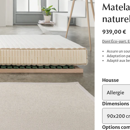
Matela
nature
939,00 €
Dont Éco-part. 
Assure un sou
Adaptation pa
Adapté aux be
Housse
Allergie
Dimensions
90x200 
Options co