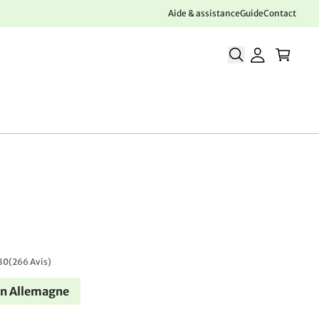
Aide & assistance
Guide
Contact
80
(
266 Avis
)
en Allemagne