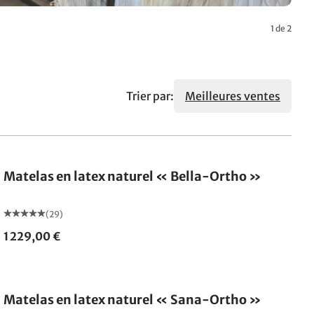
1 de 2
Trier par:
Meilleures ventes
Fabriqué en Allemagne
Matelas en latex naturel « Bella-Ortho »
(29)
1 229,00 €
Fabriqué en Allemagne
Matelas en latex naturel « Sana-Ortho »