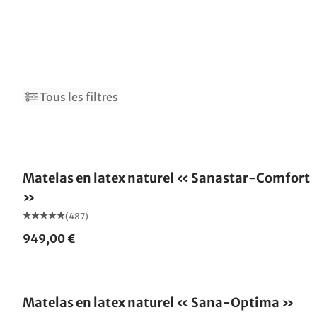
6
8
Tous les filtres
Fabriqué en Allemagne
Matelas en latex naturel « Sanastar-Comfort
»
(487)
949,00 €
Fabriqué en Allemagne
Matelas en latex naturel « Sana-Optima »