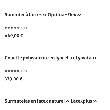
Fabriqué en Allemagne
Sommier à lattes « Optima-Flex »
(314)
449,00 €
Fabriqué en Allemagne
Couette polyvalente en lyocell « Lyovita »
(136)
379,00 €
Fabriqué en Allemagne
Surmatelas en latex naturel « Latexplus »