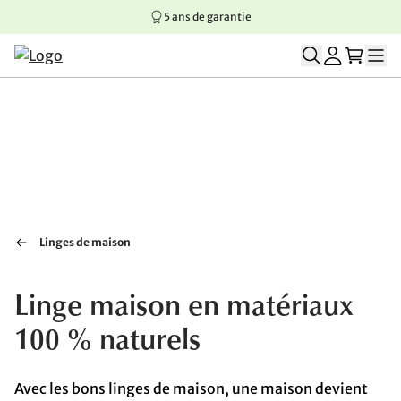
5 ans de garantie
Aller au contenu principal
Aller à la navigation principale
Aller au pied de page
Linges de maison
Linge maison en matériaux
100 % naturels
Avec les bons linges de maison, une maison devient