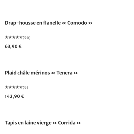
Épuisé
Drap-housse en flanelle « Comodo »
(96)
63,90 €
Fabriqué en Allemagne
Plaid châle mérinos « Tenera »
(9)
142,90 €
Fabriqué en Allemagne
Tapis en laine vierge « Corrida »